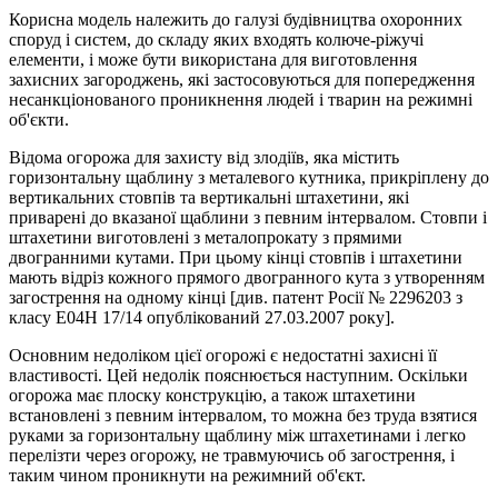
Корисна модель належить до галузі будівництва охоронних
споруд і систем, до складу яких входять колюче-ріжучі
елементи, і може бути використана для виготовлення
захисних загороджень, які застосовуються для попередження
несанкціонованого проникнення людей і тварин на режимні
об'єкти.
Відома огорожа для захисту від злодіїв, яка містить
горизонтальну щаблину з металевого кутника, прикріплену до
вертикальних стовпів та вертикальні штахетини, які
приварені до вказаної щаблини з певним інтервалом. Стовпи і
штахетини виготовлені з металопрокату з прямими
двогранними кутами. При цьому кінці стовпів і штахетини
мають відріз кожного прямого двогранного кута з утворенням
загострення на одному кінці [див. патент Росії № 2296203 з
класу Е04Н 17/14 опублікований 27.03.2007 року].
Основним недоліком цієї огорожі є недостатні захисні її
властивості. Цей недолік пояснюється наступним. Оскільки
огорожа має плоску конструкцію, а також штахетини
встановлені з певним інтервалом, то можна без труда взятися
руками за горизонтальну щаблину між штахетинами і легко
перелізти через огорожу, не травмуючись об загострення, і
таким чином проникнути на режимний об'єкт.