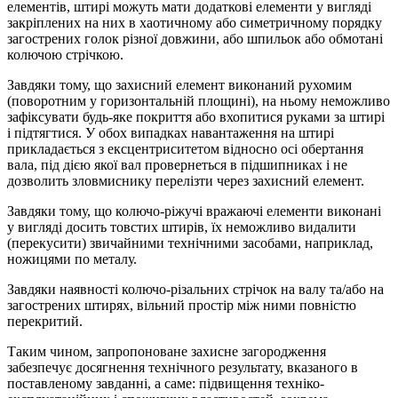
елементів, штирі можуть мати додаткові елементи у вигляді
закріплених на них в хаотичному або симетричному порядку
загострених голок різної довжини, або шпильок або обмотані
колючою стрічкою.
Завдяки тому, що захисний елемент виконаний рухомим
(поворотним у горизонтальній площині), на ньому неможливо
зафіксувати будь-яке покриття або вхопитися руками за штирі
і підтягтися. У обох випадках навантаження на штирі
прикладається з ексцентриситетом відносно осі обертання
вала, під дією якої вал провернеться в підшипниках і не
дозволить зловмиснику перелізти через захисний елемент.
Завдяки тому, що колючо-ріжучі вражаючі елементи виконані
у вигляді досить товстих штирів, їх неможливо видалити
(перекусити) звичайними технічними засобами, наприклад,
ножицями по металу.
Завдяки наявності колючо-різальних стрічок на валу та/або на
загострених штирях, вільний простір між ними повністю
перекритий.
Таким чином, запропоноване захисне загородження
забезпечує досягнення технічного результату, вказаного в
поставленому завданні, а саме: підвищення техніко-