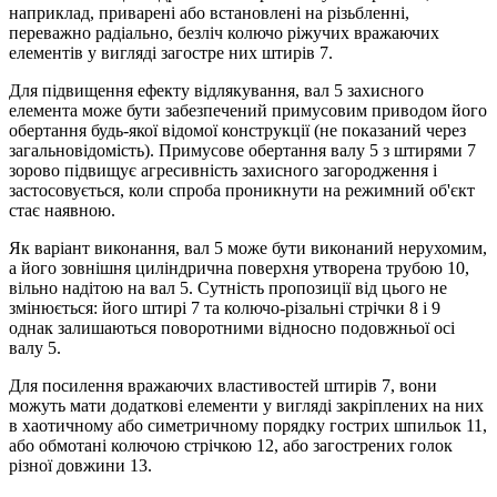
наприклад, приварені або встановлені на різьбленні,
переважно радіально, безліч колючо ріжучих вражаючих
елементів у вигляді загостре них штирів 7.
Для підвищення ефекту відлякування, вал 5 захисного
елемента може бути забезпечений примусовим приводом його
обертання будь-якої відомої конструкції (не показаний через
загальновідомість). Примусове обертання валу 5 з штирями 7
зорово підвищує агресивність захисного загородження і
застосовується, коли спроба проникнути на режимний об'єкт
стає наявною.
Як варіант виконання, вал 5 може бути виконаний нерухомим,
а його зовнішня циліндрична поверхня утворена трубою 10,
вільно надітою на вал 5. Сутність пропозиції від цього не
змінюється: його штирі 7 та колючо-різальні стрічки 8 і 9
однак залишаються поворотними відносно подовжньої осі
валу 5.
Для посилення вражаючих властивостей штирів 7, вони
можуть мати додаткові елементи у вигляді закріплених на них
в хаотичному або симетричному порядку гострих шпильок 11,
або обмотані колючою стрічкою 12, або загострених голок
різної довжини 13.