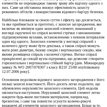
елементів не перешкоджає такому зриву або відгину одного з
них. Саме ця обставина знижує ефективність захисту
режимних об'єктів з використанням відомого бар'єру безпеки.
Найбільш близьким за своєю суттю і ефекту, що досягається,
та яке приймається за прототип, є захисне загородження, яке
включає як мінімум один захисний елемент, виконаний у
вигляді скрученої по спіралі колючої стрічки з множинними
підтримуючими вузлами, встановленими з певним інтервалом
один від одного. Захисних елементів у вигляді спіралей з
колючого дроту може бути декілька, а також спіралі можуть
мати різні діаметри, базову секцію і вертикальну секцію, між
якими розміщена спіраль з колючої стрічки. Витки спіралі
прикріплені до секцій вузла підтримки, що дозволяє створити
горизонтально і вертикально стійкий бар'єр [див. Міжнародну
заявку № WO 2007/078307 з класу В21F 25/00 опубліковану
12.07.2006 року].
Основним недоліком відомого захисного загородження є його
низькі захисні властивості. Його досить легко подолати, що
обумовлено нерухомістю захисного елемента. Цей недолік
ояснюється наступним. Нерухомий захисний елемент легко
накрити будь-яким листовим матеріалом, наприклад,
брезентом, і саме так повністю усунути колючо-ріжучі
вражаючі дії елементів захисного загородження. Більш за те,