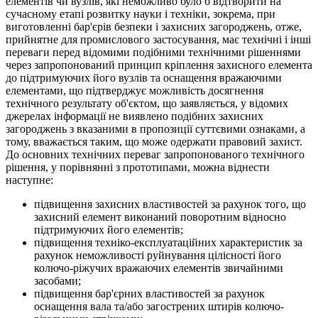
елементів чи вузлів, які неможливо було б відтворити на
сучасному етапі розвитку науки і техніки, зокрема, при
виготовленні бар'єрів безпеки і захисних загороджень, отже,
прийнятне для промислового застосування, має технічні і інші
переваги перед відомими подібними технічними рішеннями
через запропонований принцип кріплення захисного елемента
до підтримуючих його вузлів та оснащення вражаючими
елементами, що підтверджує можливість досягнення
технічного результату об'єктом, що заявляється, у відомих
джерелах інформації не виявлено подібних захисних
загороджень з вказаними в пропозиції суттєвими ознаками, а
тому, вважається таким, що може одержати правовий захист.
До основних технічних переваг запропонованого технічного
рішення, у порівнянні з прототипами, можна віднести
наступне:
підвищення захисних властивостей за рахунок того, що
захисний елемент виконаний поворотним відносно
підтримуючих його елементів;
підвищення техніко-експлуатаційних характеристик за
рахунок неможливості руйнування цілісності його
колючо-ріжучих вражаючих елементів звичайними
засобами;
підвищення бар'єрних властивостей за рахунок
оснащення вала та/або загострених штирів колючо-