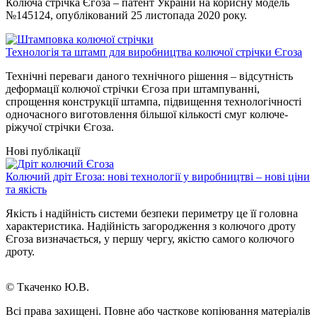
Колюча стрічка Єгоза – патент України на корисну модель
№145124, опублікований 25 листопада 2020 року.
Технологія та штамп для виробництва колючої стрічки Єгоза
Технічні переваги даного технічного рішення – відсутність
деформації колючої стрічки Єгоза при штампуванні,
спрощення конструкції штампа, підвищення технологічності
одночасного виготовлення більшої кількості смуг колюче-
ріжучої стрічки Єгоза.
Нові публікації
Колючий дріт Егоза: нові технології у виробництві – нові ціни
та якість
Якість і надійність системи безпеки периметру це її головна
характеристика. Надійність загородження з колючого дроту
Єгоза визначається, у першу чергу, якістю самого колючого
дроту.
© Ткаченко Ю.В.
Всі права захищені. Повне або часткове копіювання матеріалів