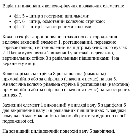
Варіанти виконання колючо-ріжучих вражаючих елементів:
фіг. 5 – штир з гострими шпильками;
фіг. 6 – штир, обмотаний колючою стрічкою;
фіг. 7 – штир із загостреними голками;
Кожна секція запропонованого захисного загородження
включає захисний елемент 1, розташований, переважно,
горизонтально, і встановлений на підтримуючих його вузлах
2. Підтримуючі вузли 2 виконані у вигляді, переважно,
вертикальних стійок 3 з радіальними підшипниками 4 на
верхньому кінці.
Колючо-різальна стрічка 8 розташована (намотана)
прямолінійно або за спіраллю (значення немає) на вал 5.
Аналогічна колючо-різальна стрічка 9 розташована (намотана)
прямолінійно або за спіраллю (значення немає) на загострених
штирях 7.
Захисний елемент 1 виконаний у вигляді валу 5 з цапфами 6
для закріплення валу 5 в радіальних підшипниках 4, завдяки
чому вал 5 має можливість вільно обертатися відносно своєї
подовжньої осі.
На зовнішній циліндричній поверхні валу 5 закріплені,