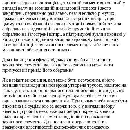
одного, згідно з пропозицією, захисний елемент виконаний у
вигляді валу, на зовнішній циліндровій поверхні якого
закріплені, переважно радіально, безліч колючо-ріжучих
вражаючих елементів у вигляді загострених штирів, при
цьому колючо-різальні стрічки намотані прямолінійно чи за
спіраллю на згадуваний вал та/або прямолінійно чи за
спіраллю на загострені штирі, а підтримуючі вузли виконані у
вигляді стійок з підшипниками на верхньому кінці, в яких
розміщені кінці валу захисного елемента для забезпечення
можливості обертання останнього.
Для підвищення ефекту відлякування або агресивності
захисного елемента, вал захисного елемента може мати
примусовий привід його обертання.
Як варіант виконання, вал може бути нерухомим, а його
зовнішня циліндрична поверхня утворена трубою, надітою на
вал. Сутність запропонованого технічного рішення від цього
не змінюється: його колючо-ріжучі вражаючі елементи все
однак залишаються поворотними. При цьому труба може бути
виконана не суцільною за довжиною, а у вигляді набору
кілець, що робить незалежним поворот окремих колючо-
ріжучих вражаючих елементів від інших за довжиною
захисного елемента. Для посилення агресивності та
вражаючих властивостей колючо-ріжучих вражаючих