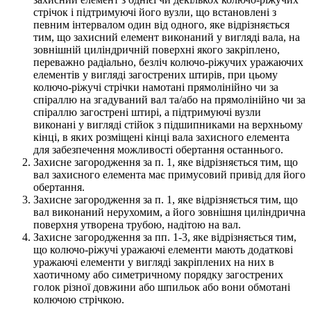
стрічок і підтримуючі його вузли, що встановлені з
певним інтервалом один від одного, яке відрізняється
тим, що захисний елемент виконаний у вигляді вала, на
зовнішній циліндричній поверхні якого закріплено,
переважно радіально, безліч колючо-ріжучих уражаючих
елементів у вигляді загострених штирів, при цьому
колючо-ріжучі стрічки намотані прямолінійно чи за
спіраллю на згадуваний вал та/або на прямолінійно чи за
спіраллю загострені штирі, а підтримуючі вузли
виконані у вигляді стійок з підшипниками на верхньому
кінці, в яких розміщені кінці вала захисного елемента
для забезпечення можливості обертання останнього.
Захисне загородження за п. 1, яке відрізняється тим, що
вал захисного елемента має примусовий привід для його
обертання.
Захисне загородження за п. 1, яке відрізняється тим, що
вал виконаний нерухомим, а його зовнішня циліндрична
поверхня утворена трубою, надітою на вал.
Захисне загородження за пп. 1-3, яке відрізняється тим,
що колючо-ріжучі уражаючі елементи мають додаткові
уражаючі елементи у вигляді закріплених на них в
хаотичному або симетричному порядку загострених
голок різної довжини або шпильок або вони обмотані
колючою стрічкою.