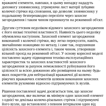
вражаючі елементи, навпаки, в цьому випадку нададуть
допомогу зловмиснику, утримуючи лист матерії зубцями
колючої стрічки від сповзання, що дозволяє зловмиснику у
подальшому безперешкодно перелізти через захисне
загородження і таким чином проникнути на режимний об'єкт.
Другим суттєвим недоліком відомого захисного загородження
є його низькі технічні властивості. Наявність цього недоліку
обумовлена наступним. Захисний елемент загородження
виконаний з колючої стрічки, яку легко перекусити, навіть,
звичайними ножицями по металу, і саме так, порушивши
цілісність захисного елемента і, таким чином, утворивши
вільний прохід на режимний об'єкт. У основу корисної моделі
поставлено задачу підвищення техніко-експлуатаційних
характеристик та захисних властивостей захисного
загородження за рахунок неможливості руйнування його
цілісності за всією довжиною або розміщення на ньому будь-
яких покриттів для нейтралізації вражаючої дії колючо-
ріжучих вражаючих елементів шляхом виконання захисних
елементів рухомими відносно підтримуючих їх вузлів.
Рішення поставленої задачі досягається тим, що захисне
загородження, яке включає як мінімум один захисний елемент
з однієї чи декілька колючо-різальних стрічок і підтримуючі
його вузли, що встановлені з певним інтервалом один від