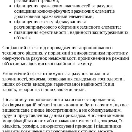
різальними стрічками;
підвищення вражаючих властивостей за рахунок
оснащення колючо-ріжучих вражаючих елементів
додатковими вражаючими елементами;
підвищення ефекту відлякування за
рахунокпримусового обертання захисного елемента;
підвищення ефективності і надійності захистурежимних
об'єктів.
Соціальний ефект від впровадження запропонованого
технічного рішення, у порівнянні з використанням прототипу,
одержують за рахунок неможливості проникнення на режимні
об'єктивнаслідок високої надійності захисту.
Економічний ефект отримують за рахунок зниження
злочинності, зокрема, розкрадання складських господарств і
інших об'єктів внаслідок гарантованої надійності їх від
злодіїв, терористів і інших зловмисників.
Після опису запропонованого захисного загородження,
фахівцям в даній області знань повинно бути наочним, що все
вищеописане є лише ілюстративним, а не обмежувальним,
будучи представленим даним прикладом. Численні можливі
модифікації захисних або вражаючих елементів, зокрема, їх
кількість, розміри, використовувані приводи і підшипники,
варіанти розміщення колючорізальних стрічок, можуть