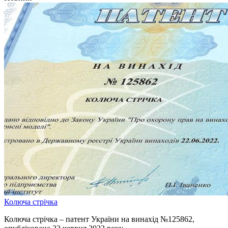
Колюча стрічка
Колюча стрічка – патент України на винахід №125862,