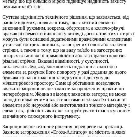
металу, що ще більшою мірою підвищує надійність захисту
режимних об'єктів.
Суттєва відмінність технічного рішення, що заявляється, від
раніше відомих, полягає в тому, що захисний елемент
виконаний рухомим, зокрема, обертовим, а колючо-ріжучі
вражаючі елементи виконані у вигляді досить товстих штирів і
можуть бути оснащені додатковими вражаючими елементами
у вигляді гострих шпильок, загострених голок або колючої
стрічки, а також в тому, що на валу та/або на загострених
штирях встановлені прямолінійно або за спіраллю колючо-
різальні стрічки. Вказані відмінності, у сукупності,
виключають будьяку можливість подолання захисного
елемента за рахунок його повороту у разі додання до нього
будь-якого навантаження та відсутності доступу до
міжштирового простору. Саме ці обставини дозволяють
вважати запропоноване захисне загородження практично
непереборним. Жодна з відомих захисних загород не може
володіти відміченими властивостями оскільки їхні захисні
елементи або нерухомі або виготовлені з тонкого матеріалу і
елементів, цілісність яких легко зруйнувати із застосуванням
звичайного слюсарного інструменту.
Запропоноване технічне рішення перевірене на практиці.
Захисне загородження «Егоза-Алігатор» не містить ніяких