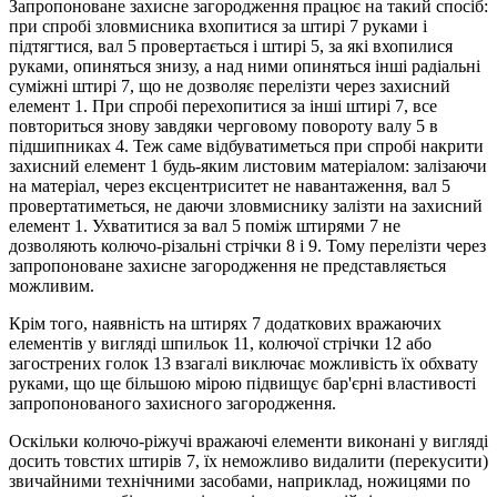
Запропоноване захисне загородження працює на такий спосіб:
при спробі зловмисника вхопитися за штирі 7 руками і
підтягтися, вал 5 провертається і штирі 5, за які вхопилися
руками, опиняться знизу, а над ними опиняться інші радіальні
суміжні штирі 7, що не дозволяє перелізти через захисний
елемент 1. При спробі перехопитися за інші штирі 7, все
повториться знову завдяки черговому повороту валу 5 в
підшипниках 4. Теж саме відбуватиметься при спробі накрити
захисний елемент 1 будь-яким листовим матеріалом: залізаючи
на матеріал, через ексцентриситет не навантаження, вал 5
провертатиметься, не даючи зловмиснику залізти на захисний
елемент 1. Ухватитися за вал 5 поміж штирями 7 не
дозволяють колючо-різальні стрічки 8 і 9. Тому перелізти через
запропоноване захисне загородження не представляється
можливим.
Крім того, наявність на штирях 7 додаткових вражаючих
елементів у вигляді шпильок 11, колючої стрічки 12 або
загострених голок 13 взагалі виключає можливість їх обхвату
руками, що ще більшою мірою підвищує бар'єрні властивості
запропонованого захисного загородження.
Оскільки колючо-ріжучі вражаючі елементи виконані у вигляді
досить товстих штирів 7, їх неможливо видалити (перекусити)
звичайними технічними засобами, наприклад, ножицями по