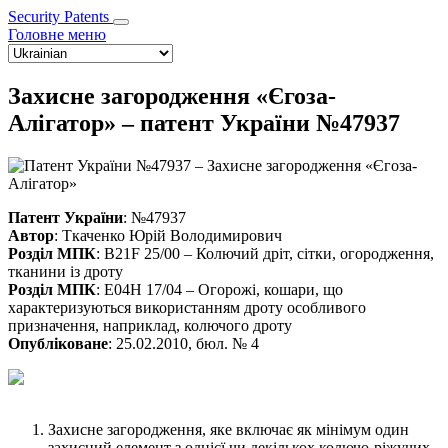
Security Patents
Головне меню
Select
your
language
Захисне загородження «Єгоза-
Алігатор» – патент України №47937
Патент України
: №47937
Автор
: Ткаченко Юрій Володимирович
Розділ МПК
: B21F 25/00 – Колючий дріт, сітки, огородження,
тканини із дроту
Розділ МПК
: E04H 17/04 – Огорожі, кошари, що
характеризуються використанням дроту особливого
призначення, наприклад, колючого дроту
Опубліковане
: 25.02.2010, бюл. № 4
Захисне загородження, яке включає як мінімум один
захисний елемент з однієї чи декількох колючо-ріжучих