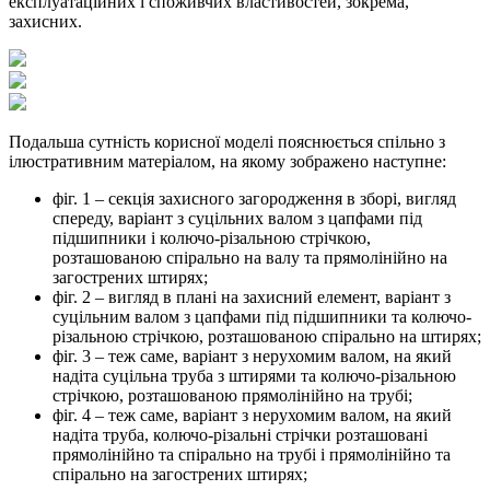
експлуатаційних і споживчих властивостей, зокрема,
захисних.
Подальша сутність корисної моделі пояснюється спільно з
ілюстративним матеріалом, на якому зображено наступне:
фіг. 1 – секція захисного загородження в зборі, вигляд
спереду, варіант з суцільних валом з цапфами під
підшипники і колючо-різальною стрічкою,
розташованою спірально на валу та прямолінійно на
загострених штирях;
фіг. 2 – вигляд в плані на захисний елемент, варіант з
суцільним валом з цапфами під підшипники та колючо-
різальною стрічкою, розташованою спірально на штирях;
фіг. 3 – теж саме, варіант з нерухомим валом, на який
надіта суцільна труба з штирями та колючо-різальною
стрічкою, розташованою прямолінійно на трубі;
фіг. 4 – теж саме, варіант з нерухомим валом, на який
надіта труба, колючо-різальні стрічки розташовані
прямолінійно та спірально на трубі і прямолінійно та
спірально на загострених штирях;