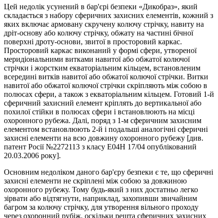
Цей недолік усунений в бар'єрі безпеки «Дикобраз», який
складається з набору сферичних захисних елементів, кожний з
яких включає армовану скручену колючу стрічку, навиту на
дріт-основу або колючу стрічку, обжату на частині бічної
поверхні дроту-основи, звитої в просторовий каркас.
Просторовий каркас виконаний у формі сфери, утвореної
меридіональними витками навитої або обжатої колючої
стрічки і жорстким екваторіальним кільцем, встановленим
всередині витків навитої або обжатої колючої стрічки. Витки
навитої або обжатої колючої стрічки скріпляють між собою в
полюсах сфери, а також з екваторіальним кільцем. Готовий 1-й
сферичний захисний елемент кріплять до вертикальної або
похилої стійки в полюсах сфери і встановлюють на місці
охоронного рубежа. Далі, поряд з 1-м сферичним захисним
елементом встановлюють 2-й і подальші аналогічні сферичні
захисні елементи на всю довжину охоронного рубежу [див.
патент Росії №2272113 з класу Е04Н 17/04 опублікований
20.03.2006 року].
Основним недоліком даного бар'єру безпеки є те, що сферичні
захисні елементи не скріплені між собою за довжиною
охоронного рубежу. Тому будь-який з них достатньо легко
зірвати або відтягнути, наприклад, захопивши звичайним
багром за колючу стрічку, для утворення вільного проходу
через охоронний рубіж, оскільки решта сферичних захисних