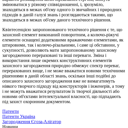
змінюватися у різному співвідношенні, і, зрозуміло,
знаходяться в межах об'єму одного із звичайних і природних
підходів в даній галузі знань і розглядаються такими, що
знаходяться в межах об'єму даного технічного рішення.
Квінтесенцією запропонованого технічного рішення є те, що
захисний елемент виконаний поворотним, а колючо-ріжучі
елементи оснащені додатковими вражаючими елементами, як
штировими, так і колючо-різальними, і саме ці обставини, у
сукупності, дозволяють мати запропонованому захисному
загородженню перераховані та інші переваги. Зміна і
використання лише окремих конструктивних елементів
захисного загородження природно обмежує спектр переваг,
перерахованих вище, і не може вважатися новими технічними
рішеннями в даній області знань, оскільки інші подібні до
описаного захисного загородження вже не вимагатимуть
ніякого творчого підходу від конструкторів і інженерів, а тому
і не можуть вважатися результатом їх творчої діяльності або
новими об'єктами інтелектуальної власності, що підпадають
під захист охоронним документом.
Патенти
Патенти Україна
Загородження Єгоза-Алігатор
Новини