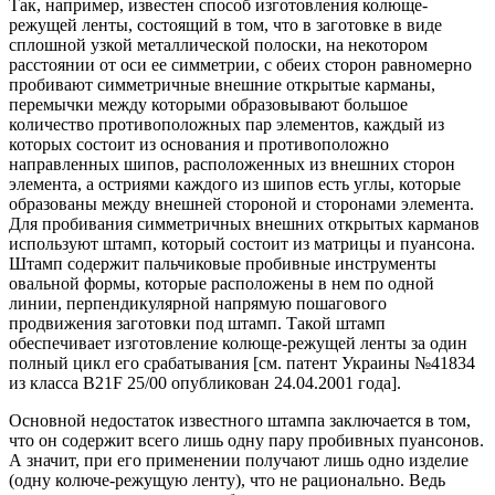
Так, например, известен способ изготовления колюще-
режущей ленты, состоящий в том, что в заготовке в виде
сплошной узкой металлической полоски, на некотором
расстоянии от оси ее симметрии, с обеих сторон равномерно
пробивают симметричные внешние открытые карманы,
перемычки между которыми образовывают большое
количество противоположных пар элементов, каждый из
которых состоит из основания и противоположно
направленных шипов, расположенных из внешних сторон
элемента, а остриями каждого из шипов есть углы, которые
образованы между внешней стороной и сторонами элемента.
Для пробивания симметричных внешних открытых карманов
используют штамп, который состоит из матрицы и пуансона.
Штамп содержит пальчиковые пробивные инструменты
овальной формы, которые расположены в нем по одной
линии, перпендикулярной напрямую пошагового
продвижения заготовки под штамп. Такой штамп
обеспечивает изготовление колюще-режущей ленты за один
полный цикл его срабатывания [см. патент Украины №41834
из класса B21F 25/00 опубликован 24.04.2001 года].
Основной недостаток известного штампа заключается в том,
что он содержит всего лишь одну пару пробивных пуансонов.
А значит, при его применении получают лишь одно изделие
(одну колюче-режущую ленту), что не рационально. Ведь