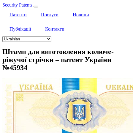
Security Patents
Патенти
Послуги
Новини
Публікації
Контакти
Select
your
language
Штамп для виготовлення колюче-
ріжучої стрічки – патент України
№45934