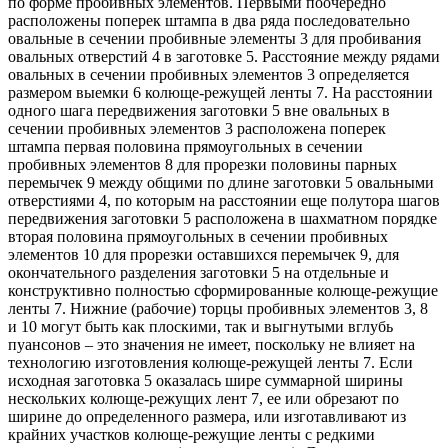
по форме пробивных элементов. Первыми поочередно
расположены поперек штампа в два ряда последовательно
овальные в сечении пробивные элементы 3 для пробивания
овальных отверстий 4 в заготовке 5. Расстояние между рядами
овальных в сечении пробивных элементов 3 определяется
размером выемки 6 колюще-режущей ленты 7. На расстоянии
одного шага передвижения заготовки 5 вне овальных в
сечении пробивных элементов 3 расположена поперек
штампа первая половина прямоугольных в сечении
пробивных элементов 8 для прорезки половины парных
перемычек 9 между общими по длине заготовки 5 овальными
отверстиями 4, по которым на расстоянии еще полутора шагов
передвижения заготовки 5 расположена в шахматном порядке
вторая половина прямоугольных в сечении пробивных
элементов 10 для прорезки оставшихся перемычек 9, для
окончательного разделения заготовки 5 на отдельные и
конструктивно полностью сформированные колюще-режущие
ленты 7. Нижние (рабочие) торцы пробивных элементов 3, 8
и 10 могут быть как плоскими, так и выгнутыми вглубь
пуансонов – это значения не имеет, поскольку не влияет на
технологию изготовления колюще-режущей ленты 7. Если
исходная заготовка 5 оказалась шире суммарной ширины
нескольких колюще-режущих лент 7, ее или обрезают по
ширине до определенного размера, или изготавливают из
крайних участков колюще-режущие ленты с редкими