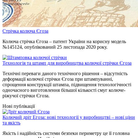
Стрічка колюча Єгоза
Колюча стрічка Єгоза – патент України на корисну модель
№145124, опублікований 25 листопада 2020 року.
Технологія та штамп для виробництва колючої стрічки Єгоза
Технічні переваги даного технічного рішення – відсутність
деформації колючої стрічки Єгоза при штампуванні,
спрощення конструкції штампа, підвищення технологічності
одночасного виготовлення більшої кількості смуг колюче-
ріжучої стрічки Єгоза.
Нові публікації
Колючий дріт Егоза: нові технології у виробництві – нові ціни
та якість
Якість і надійність системи безпеки периметру це її головна