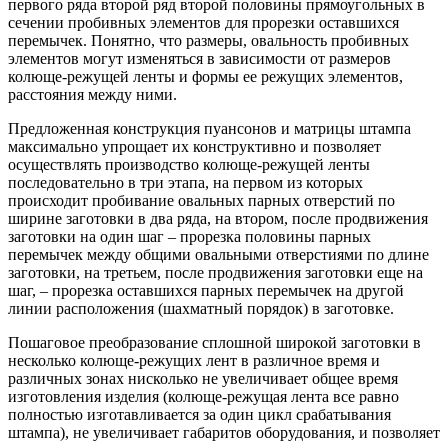
первого ряда второй ряд второй половины прямоугольных в
сечении пробивных элементов для прорезки оставшихся
перемычек. Понятно, что размеры, овальность пробивных
элементов могут изменяться в зависимости от размеров
колюще-режущей ленты и формы ее режущих элементов,
расстояния между ними.
Предложенная конструкция пуансонов и матрицы штампа
максимально упрощает их конструктивно и позволяет
осуществлять производство колюще-режущей ленты
последовательно в три этапа, на первом из которых
происходит пробивание овальных парных отверстий по
ширине заготовки в два ряда, на втором, после продвижения
заготовки на один шаг – прорезка половины парных
перемычек между общими овальными отверстиями по длине
заготовки, на третьем, после продвижения заготовки еще на
шаг, – прорезка оставшихся парных перемычек на другой
линии расположения (шахматный порядок) в заготовке.
Пошаговое преобразование сплошной широкой заготовки в
несколько колюще-режущих лент в различное время и
различных зонах нисколько не увеличивает общее время
изготовления изделия (колюще-режущая лента все равно
полностью изготавливается за один цикл срабатывания
штампа), не увеличивает габаритов оборудования, и позволяет