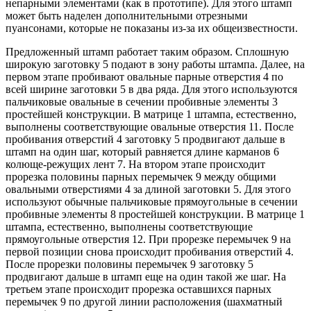
непарными элементами (как в прототипе). Для этого штамп
может быть наделен дополнительными отрезными
пуансонами, которые не показаны из-за их общеизвестности.
Предложенный штамп работает таким образом. Сплошную
широкую заготовку 5 подают в зону работы штампа. Далее, на
первом этапе пробивают овальные парные отверстия 4 по
всей ширине заготовки 5 в два ряда. Для этого используются
пальчиковые овальные в сечении пробивные элементы 3
простейшей конструкции. В матрице 1 штампа, естественно,
выполнены соответствующие овальные отверстия 11. После
пробивания отверстий 4 заготовку 5 продвигают дальше в
штамп на один шаг, который равняется длине карманов 6
колюще-режущих лент 7. На втором этапе происходит
прорезка половины парных перемычек 9 между общими
овальными отверстиями 4 за длиной заготовки 5. Для этого
используют обычные пальчиковые прямоугольные в сечении
пробивные элементы 8 простейшей конструкции. В матрице 1
штампа, естественно, выполнены соответствующие
прямоугольные отверстия 12. При прорезке перемычек 9 на
первой позиции снова происходит пробивания отверстий 4.
После прорезки половины перемычек 9 заготовку 5
продвигают дальше в штамп еще на один такой же шаг. На
третьем этапе происходит прорезка оставшихся парных
перемычек 9 по другой линии расположения (шахматный