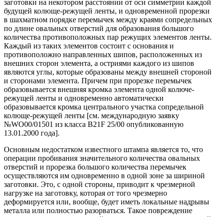
заготовки на некотором расстоянии от оси симметрии каждой
будущей колюще-режущей ленты, и одновременной прорезки
в шахматном порядке перемычек между краями сопредельных
по длине овальных отверстий для образования большого
количества противоположных пар режущих элементов ленты.
Каждый из таких элементов состоит с основания и
противоположно направленных шипов, расположенных из
внешних сторон элемента, а остриями каждого из шипов
являются углы, которые образованы между внешней стороной
и сторонами элемента. Причем при прорезке перемычек
образовывается внешняя кромка элемента одной колюче-
режущей ленты и одновременно автоматически
образовывается кромка центрального участка сопредельной
колюще-режущей ленты [см. международную заявку
№WO00/01501 из класса В21F 25/00 опубликованную
13.01.2000 года].
Основным недостатком известного штампа является то, что
операции пробивания значительного количества овальных
отверстий и прорезка большого количества перемычек
осуществляются им одновременно в одной зоне за шириной
заготовки. Это, с одной стороны, приводит к чрезмерной
нагрузке на заготовку, которая от того чрезмерно
деформируется или, вообще, будет иметь локальные надрывы
металла или полностью разорваться. Такое повреждение