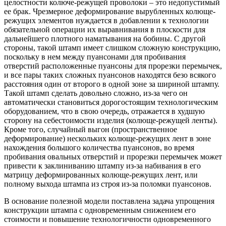
целостности колюче-режущей проволоки – это недопустимый
ее брак. Чрезмерное деформирование вырубленных колюще-
режущих элементов нуждается в добавлении к технологии
обязательной операции их выравнивания в плоскости для
дальнейшего плотного наматывания на бобины. С другой
стороны, такой штамп имеет слишком сложную конструкцию,
поскольку в нем между пуансонами для пробивания
отверстий расположенные пуансоны для прорезки перемычек,
и все пары таких сложных пуансонов находятся безо всякого
расстояния один от второго в одной зоне за шириной штампу.
Такой штамп сделать довольно сложно, из-за чего он
автоматически становиться дорогостоящим технологическим
оборудованием, что в свою очередь, отражается в худшую
сторону на себестоимости изделия (колюще-режущей ленты).
Кроме того, случайный выгон (пространственное
деформирование) нескольких колюще-режущих лент в зоне
нахождения большого количества пуансонов, во время
пробивания овальных отверстий и прорезки перемычек может
привести к заклиниванию штампу из-за набивания в его
матрицу деформированных колюще-режущих лент, или
полному выхода штампа из строя из-за поломки пуансонов.
В основание полезной модели поставлена задача упрощения
конструкции штампа с одновременным снижением его
стоимости и повышение технологичности одновременного