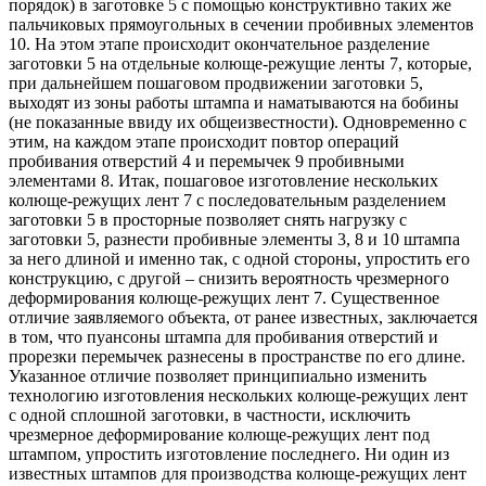
порядок) в заготовке 5 с помощью конструктивно таких же
пальчиковых прямоугольных в сечении пробивных элементов
10. На этом этапе происходит окончательное разделение
заготовки 5 на отдельные колюще-режущие ленты 7, которые,
при дальнейшем пошаговом продвижении заготовки 5,
выходят из зоны работы штампа и наматываются на бобины
(не показанные ввиду их общеизвестности). Одновременно с
этим, на каждом этапе происходит повтор операций
пробивания отверстий 4 и перемычек 9 пробивными
элементами 8. Итак, пошаговое изготовление нескольких
колюще-режущих лент 7 с последовательным разделением
заготовки 5 в просторные позволяет снять нагрузку с
заготовки 5, разнести пробивные элементы 3, 8 и 10 штампа
за него длиной и именно так, с одной стороны, упростить его
конструкцию, с другой – снизить вероятность чрезмерного
деформирования колюще-режущих лент 7. Существенное
отличие заявляемого объекта, от ранее известных, заключается
в том, что пуансоны штампа для пробивания отверстий и
прорезки перемычек разнесены в пространстве по его длине.
Указанное отличие позволяет принципиально изменить
технологию изготовления нескольких колюще-режущих лент
с одной сплошной заготовки, в частности, исключить
чрезмерное деформирование колюще-режущих лент под
штампом, упростить изготовление последнего. Ни один из
известных штампов для производства колюще-режущих лент