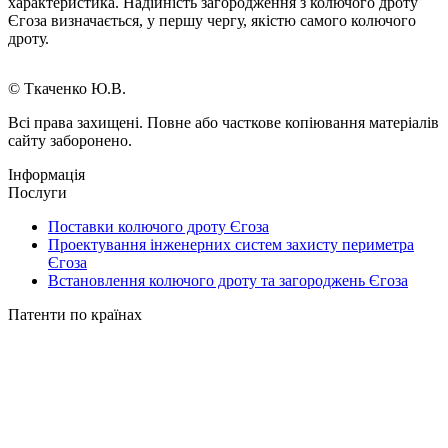
характеристика. Надійність загородження з колючого дроту
Єгоза визначається, у першу чергу, якістю самого колючого
дроту.
© Ткаченко Ю.В.
Всі права захищені. Повне або часткове копіювання матеріалів
сайту заборонено.
Інформація
Послуги
Поставки колючого дроту Єгоза
Проектування інженерних систем захисту периметра
Єгоза
Встановлення колючого дроту та загороджень Єгоза
Патенти по країнах