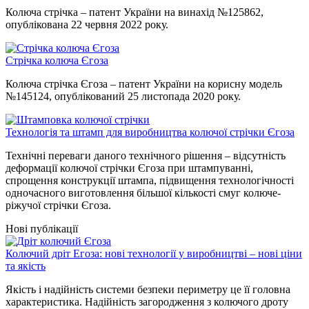
Колюча стрічка – патент України на винахід №125862,
опублікована 22 червня 2022 року.
Стрічка колюча Єгоза
Колюча стрічка Єгоза – патент України на корисну модель
№145124, опублікований 25 листопада 2020 року.
Технологія та штамп для виробництва колючої стрічки Єгоза
Технічні переваги даного технічного рішення – відсутність
деформації колючої стрічки Єгоза при штампуванні,
спрощення конструкції штампа, підвищення технологічності
одночасного виготовлення більшої кількості смуг колюче-
ріжучої стрічки Єгоза.
Нові публікації
Колючий дріт Егоза: нові технології у виробництві – нові ціни
та якість
Якість і надійність системи безпеки периметру це її головна
характеристика. Надійність загородження з колючого дроту