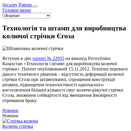
Security Patents
Головне меню
Select
your
language
Технологія та штамп для виробництва
колючої стрічки Єгоза
Вступив в дію
патент № 22955
на винахід Республіки
Казахстан «Технологія і штамп для виробництва колючої
стрічки». Патент опублікований 15.11.2012. Технічні переваги
даного технічного рішення – відсутність деформації колючої
стрічки Єгоза при штампуванні, спрощення конструкції
штампа, підвищення технологічності одночасного
виготовлення більшої кількості смуг колюче-ріжучої стрічки
Єгоза, зниження собівартості від зменшення ймовірності
отримання браку.
Новини
Новини
Колюча стрічка