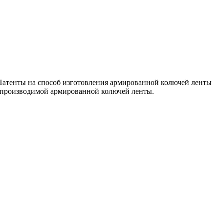
 Патенты на способ изготовления армированной колючей ленты
о производимой армированной колючей ленты.