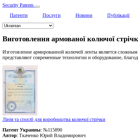
Security Patents
Патенти
Послуги
Новини
Публікації
Select
your
language
Виготовлення армованої колючої стріч
Изготовление армированной колючей ленты является сложным 
представляют современные технологии и оборудование, благод
Лінія та спосіб для виробництва колючої стрічки
Патент Украины
: №115890
Автор
: Ткаченко Юрий Владимирович