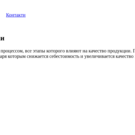
Контакти
ки
процессом, все этапы которого влияют на качество продукции.
аря которым снижается себестоимость и увеличивается качеств