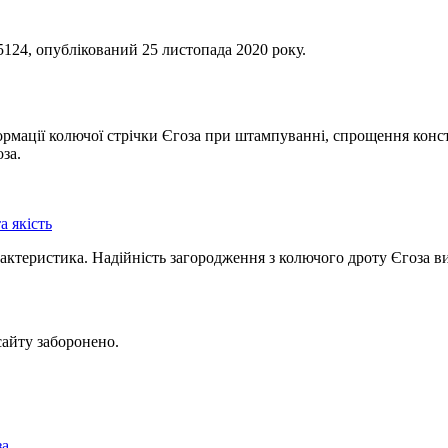
124, опублікований 25 листопада 2020 року.
формації колючої стрічки Єгоза при штампуванні, спрощення кон
за.
а якість
рактеристика. Надійність загородження з колючого дроту Єгоза ви
сайту заборонено.
за