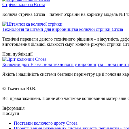
Стрічка колюча Єгоза
Колюча стрічка Єгоза – патент України на корисну модель №145
Технологія та штамп для виробництва колючої стрічки Єгоза
Технічні переваги даного технічного рішення – відсутність де
виготовлення більшої кількості смуг колюче-ріжучої стрічки Єго
Нові публікації
Колючий дріт Егоза: нові технології у виробництві – нові ціни т
Якість і надійність системи безпеки периметру це її головна ха
© Ткаченко Ю.В.
Всі права захищені. Повне або часткове копіювання матеріалів 
Інформація
Послуги
Поставки колючого дроту Єгоза
Проектування інженерних систем захисту периметра Єго