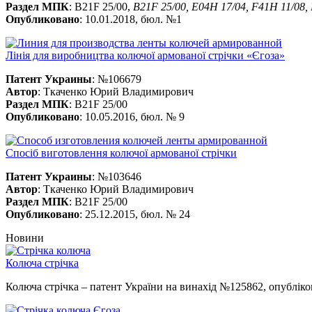
Раздел МПК
: B21F 25/00,
B21F 25/00, E04H 17/04, F41H 11/08,
Опубликовано
: 10.01.2018, бюл. №1
Лінія для виробництва колючої армованої стрічки «Єгоза»
Патент Украины
: №106679
Автор
: Ткаченко Юрий Владимирович
Раздел МПК
: B21F 25/00
Опубликовано
: 10.05.2016, бюл. № 9
Спосіб виготовлення колючої армованої стрічки
Патент Украины
: №103646
Автор
: Ткаченко Юрий Владимирович
Раздел МПК
: B21F 25/00
Опубликовано
: 25.12.2015, бюл. № 24
Новини
Колюча стрічка
Колюча стрічка – патент України на винахід №125862, опубліко