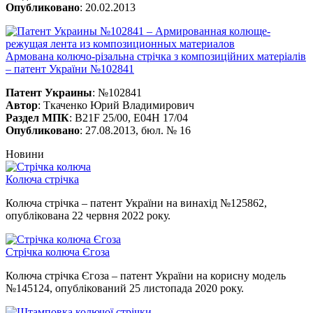
Опубликовано
: 20.02.2013
Армована колючо-різальна стрічка з композиційних матеріалів
– патент України №102841
Патент Украины
: №102841
Автор
: Ткаченко Юрий Владимирович
Раздел МПК
: B21F 25/00, E04H 17/04
Опубликовано
: 27.08.2013, бюл. № 16
Новини
Колюча стрічка
Колюча стрічка – патент України на винахід №125862,
опублікована 22 червня 2022 року.
Стрічка колюча Єгоза
Колюча стрічка Єгоза – патент України на корисну модель
№145124, опублікований 25 листопада 2020 року.