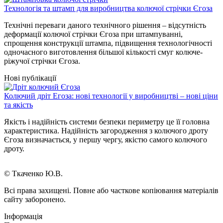
Технологія та штамп для виробництва колючої стрічки Єгоза
Технічні переваги даного технічного рішення – відсутність
деформації колючої стрічки Єгоза при штампуванні,
спрощення конструкції штампа, підвищення технологічності
одночасного виготовлення більшої кількості смуг колюче-
ріжучої стрічки Єгоза.
Нові публікації
Колючий дріт Егоза: нові технології у виробництві – нові ціни
та якість
Якість і надійність системи безпеки периметру це її головна
характеристика. Надійність загородження з колючого дроту
Єгоза визначається, у першу чергу, якістю самого колючого
дроту.
© Ткаченко Ю.В.
Всі права захищені. Повне або часткове копіювання матеріалів
сайту заборонено.
Інформація