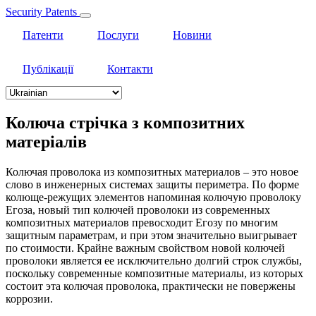
Security Patents
Патенти
Послуги
Новини
Публікації
Контакти
Select
your
language
Колюча стрічка з композитних
матеріалів
Колючая проволока из композитных материалов – это новое
слово в инженерных системах защиты периметра. По форме
колюще-режущих элементов напоминая колючую проволоку
Егоза, новый тип колючей проволоки из современных
композитных материалов превосходит Егозу по многим
защитным параметрам, и при этом значительно выигрывает
по стоимости. Крайне важным свойством новой колючей
проволоки является ее исключительно долгий строк службы,
поскольку современные композитные материалы, из которых
состоит эта колючая проволока, практически не повержены
коррозии.