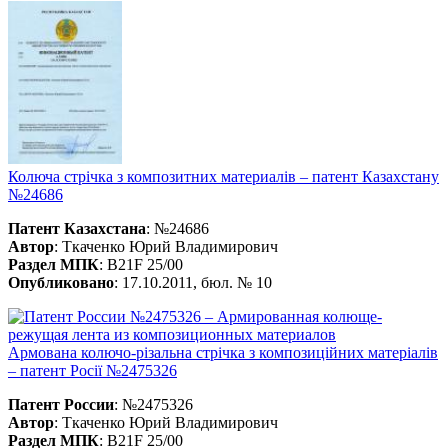
Колюча стрічка з композитних материалів – патент Казахстану
№24686
Патент Казахстана
: №24686
Автор
: Ткаченко Юрий Владимирович
Раздел МПК
: B21F 25/00
Опубликовано
: 17.10.2011, бюл. № 10
Армована колючо-різальна стрічка з композиційних матеріалів
– патент Росії №2475326
Патент России
: №2475326
Автор
: Ткаченко Юрий Владимирович
Раздел МПК
: B21F 25/00