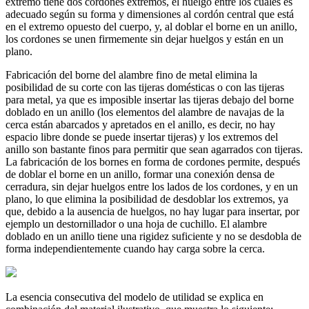
extremo tiene dos cordones extremos, el huelgo entre los cuales es
adecuado según su forma y dimensiones al cordón central que está
en el extremo opuesto del cuerpo, y, al doblar el borne en un anillo,
los cordones se unen firmemente sin dejar huelgos y están en un
plano.
Fabricación del borne del alambre fino de metal elimina la
posibilidad de su corte con las tijeras domésticas o con las tijeras
para metal, ya que es imposible insertar las tijeras debajo del borne
doblado en un anillo (los elementos del alambre de navajas de la
cerca están abarcados y apretados en el anillo, es decir, no hay
espacio libre donde se puede insertar tijeras) y los extremos del
anillo son bastante finos para permitir que sean agarrados con tijeras.
La fabricación de los bornes en forma de cordones permite, después
de doblar el borne en un anillo, formar una conexión densa de
cerradura, sin dejar huelgos entre los lados de los cordones, y en un
plano, lo que elimina la posibilidad de desdoblar los extremos, ya
que, debido a la ausencia de huelgos, no hay lugar para insertar, por
ejemplo un destornillador o una hoja de cuchillo. El alambre
doblado en un anillo tiene una rigidez suficiente y no se desdobla de
forma independientemente cuando hay carga sobre la cerca.
La esencia consecutiva del modelo de utilidad se explica en