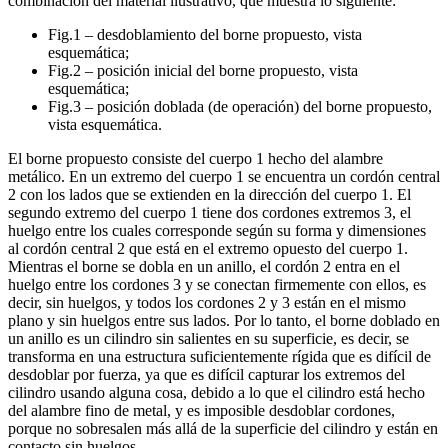
combinación del material ilustrativo, que muestra lo siguiente:
Fig.1 – desdoblamiento del borne propuesto, vista
esquemática;
Fig.2 – posición inicial del borne propuesto, vista
esquemática;
Fig.3 – posición doblada (de operación) del borne propuesto,
vista esquemática.
El borne propuesto consiste del cuerpo 1 hecho del alambre
metálico. En un extremo del cuerpo 1 se encuentra un cordón central
2 con los lados que se extienden en la dirección del cuerpo 1. El
segundo extremo del cuerpo 1 tiene dos cordones extremos 3, el
huelgo entre los cuales corresponde según su forma y dimensiones
al cordón central 2 que está en el extremo opuesto del cuerpo 1.
Mientras el borne se dobla en un anillo, el cordón 2 entra en el
huelgo entre los cordones 3 y se conectan firmemente con ellos, es
decir, sin huelgos, y todos los cordones 2 y 3 están en el mismo
plano y sin huelgos entre sus lados. Por lo tanto, el borne doblado en
un anillo es un cilindro sin salientes en su superficie, es decir, se
transforma en una estructura suficientemente rígida que es difícil de
desdoblar por fuerza, ya que es difícil capturar los extremos del
cilindro usando alguna cosa, debido a lo que el cilindro está hecho
del alambre fino de metal, y es imposible desdoblar cordones,
porque no sobresalen más allá de la superficie del cilindro y están en
contacto sin huelgos.