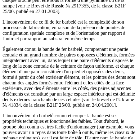
chaque broche peut être sous la forme d'une pyramide ou de la
rampe [voir le Brevet de Russie № 2917355, de la classe B21F
25/00, publié en 27.01.2003].
L'inconvénient de ce fil de fer barbelé est la complexité de son
processus de fabrication, en raison de la présence de pointes de
configuration spatiale complexe et de l'orientation par rapport à
l'autre et par rapport au substrat en même temps.
Également connu la bande de fer barbelé, comprenant une partie
centrale et un grand nombre de paires opposées d'éléments, formées
intégralement avec lui, dans lequel une paire d'éléments disposés le
long de la zone centrale de la ceinture de façon uniforme, et chaque
élément d'une paire constituée d'un pied et opposées des dents,
formé à partir du côté extérieur élément, et les pointes des dents sont
chacun des angles formés entre l'élément et les côtés de la face
extérieure, avec des éléments entre les côtés, des paires adjacentes
d'éléments est constitué par un large espace intérieur qui est délimité
dents externes tranchants de ces cellules [voir le brevet de l'Ukraine
№ 41834, de la classe B21F 25/00, publié en 24.04.2001].
L'inconvénient du barbelé connu et couper la bande est ses
propriétés techniques et fonctionnelles faibles. Tout d'abord, le
groupe bien connu est très facile d'endommager (par exemple, vous
pouvez avoir un repas dans toute boîte à outils, même les ciseaux de
ménage ordinaires), car il est faite de tôle. D'autre part, le bande n'a