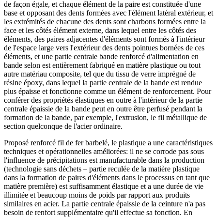
de façon égale, et chaque élément de la paire est constituée d'une
base et opposant des dents formées avec l'élément latéral extérieur, et
les extrémités de chacune des dents sont charbons formées entre la
face et les côtés élément externe, dans lequel entre les côtés des
éléments, des paires adjacentes d'éléments sont formés à l'intérieur
de l'espace large vers l'extérieur des dents pointues bornées de ces
éléments, et une partie centrale bande renforcé d'alimentation en
bande selon est entièrement fabriqué en matière plastique ou tout
autre matériau composite, tel que du tissu de verre imprégné de
résine époxy, dans lequel la partie centrale de la bande est rendue
plus épaisse et fonctionne comme un élément de renforcement. Pour
conférer des propriétés élastiques en outre à l'intérieur de la partie
centrale épaissie de la bande peut en outre être perfusé pendant la
formation de la bande, par exemple, l'extrusion, le fil métallique de
section quelconque de l'acier ordinaire.
Proposé renforcé fil de fer barbelé, le plastique a une caractéristiques
techniques et opérationnelles améliorées: il ne se corrode pas sous
l'influence de précipitations est manufacturable dans la production
(technologie sans déchets – partie reculée de la matière plastique
dans la formation de paires d'éléments dans le processus en tant que
matière première) est suffisamment élastique et a une durée de vie
illimitée et beaucoup moins de poids par rapport aux produits
similaires en acier. La partie centrale épaissie de la ceinture n'a pas
besoin de renfort supplémentaire qu'il effectue sa fonction. En