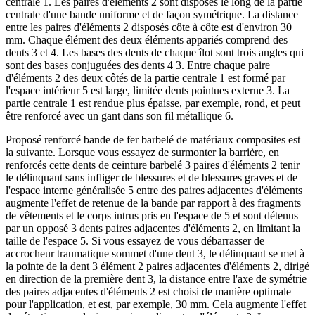
centrale 1. Les paires d'éléments 2 sont disposés le long de la partie
centrale d'une bande uniforme et de façon symétrique. La distance
entre les paires d'éléments 2 disposés côte à côte est d'environ 30
mm. Chaque élément des deux éléments appariés comprend des
dents 3 et 4. Les bases des dents de chaque îlot sont trois angles qui
sont des bases conjuguées des dents 4 3. Entre chaque paire
d'éléments 2 des deux côtés de la partie centrale 1 est formé par
l'espace intérieur 5 est large, limitée dents pointues externe 3. La
partie centrale 1 est rendue plus épaisse, par exemple, rond, et peut
être renforcé avec un gant dans son fil métallique 6.
Proposé renforcé bande de fer barbelé de matériaux composites est
la suivante. Lorsque vous essayez de surmonter la barrière, en
renforcés cette dents de ceinture barbelé 3 paires d'éléments 2 tenir
le délinquant sans infliger de blessures et de blessures graves et de
l'espace interne généralisée 5 entre des paires adjacentes d'éléments
augmente l'effet de retenue de la bande par rapport à des fragments
de vêtements et le corps intrus pris en l'espace de 5 et sont détenus
par un opposé 3 dents paires adjacentes d'éléments 2, en limitant la
taille de l'espace 5. Si vous essayez de vous débarrasser de
accrocheur traumatique sommet d'une dent 3, le délinquant se met à
la pointe de la dent 3 élément 2 paires adjacentes d'éléments 2, dirigé
en direction de la première dent 3, la distance entre l'axe de symétrie
des paires adjacentes d'éléments 2 est choisi de manière optimale
pour l'application, et est, par exemple, 30 mm. Cela augmente l'effet