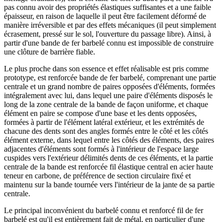
pas connu avoir des propriétés élastiques suffisantes et a une faible
épaisseur, en raison de laquelle il peut être facilement déformé de
manière irréversible et par des effets mécaniques (il peut simplement
écrasement, pressé sur le sol, l'ouverture du passage libre). Ainsi, à
partir d'une bande de fer barbelé connu est impossible de construire
une clôture de barrière fiable.
Le plus proche dans son essence et effet réalisable est pris comme
prototype, est renforcée bande de fer barbelé, comprenant une partie
centrale et un grand nombre de paires opposées d'éléments, formées
intégralement avec lui, dans lequel une paire d'éléments disposés le
long de la zone centrale de la bande de façon uniforme, et chaque
élément en paire se compose d'une base et les dents opposées,
formées à partir de l'élément latéral extérieur, et les extrémités de
chacune des dents sont des angles formés entre le côté et les côtés
élément externe, dans lequel entre les côtés des éléments, des paires
adjacentes d'éléments sont formés à l'intérieur de l'espace large
cuspides vers l'extérieur délimités dents de ces éléments, et la partie
centrale de la bande est renforcée fil élastique central en acier haute
teneur en carbone, de préférence de section circulaire fixé et
maintenu sur la bande tournée vers l'intérieur de la jante de sa partie
centrale.
Le principal inconvénient du barbelé connu et renforcé fil de fer
barbelé est qu'il est entièrement fait de métal, en particulier d'une