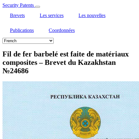
Security Patents
Brevets
Les services
Les nouvelles
Publications
Coordonnées
Select
your
language
Fil de fer barbelé est faite de matériaux
composites – Brevet du Kazakhstan
№24686