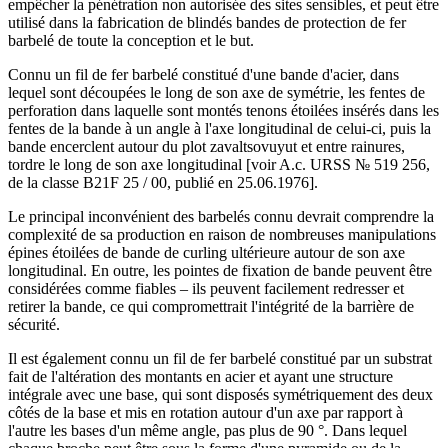
empêcher la pénétration non autorisée des sites sensibles, et peut être
utilisé dans la fabrication de blindés bandes de protection de fer
barbelé de toute la conception et le but.
Connu un fil de fer barbelé constitué d'une bande d'acier, dans
lequel sont découpées le long de son axe de symétrie, les fentes de
perforation dans laquelle sont montés tenons étoilées insérés dans les
fentes de la bande à un angle à l'axe longitudinal de celui-ci, puis la
bande encerclent autour du plot zavaltsovuyut et entre rainures,
tordre le long de son axe longitudinal [voir A.c. URSS № 519 256,
de la classe B21F 25 / 00, publié en 25.06.1976].
Le principal inconvénient des barbelés connu devrait comprendre la
complexité de sa production en raison de nombreuses manipulations
épines étoilées de bande de curling ultérieure autour de son axe
longitudinal. En outre, les pointes de fixation de bande peuvent être
considérées comme fiables – ils peuvent facilement redresser et
retirer la bande, ce qui compromettrait l'intégrité de la barrière de
sécurité.
Il est également connu un fil de fer barbelé constitué par un substrat
fait de l'altération des montants en acier et ayant une structure
intégrale avec une base, qui sont disposés symétriquement des deux
côtés de la base et mis en rotation autour d'un axe par rapport à
l'autre les bases d'un même angle, pas plus de 90 °. Dans lequel